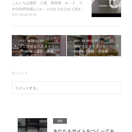
こんにちは蒲田 人気 美容室 ｍ－２ で
すDOORSGELにｍ－２のロゴを入れて頂き…
2021.08.28 09:36
2021.06.02 02:53
2021.04.09 02:58
メンズセルフスタイリン
セルフスタイリング
グmovie（蒲田 美容
movie（蒲田 美容室
室 ｍ－２）
ｍ－２）
0
コメント
PR
あなたもサイトをつくってみ