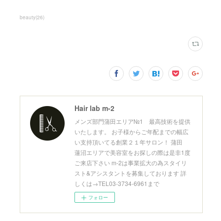
beauty
(
26
)
Hair lab m-2
メンズ部門蒲田エリア№1 最高技術を提供
いたします。 お子様からご年配までの幅広
い支持頂いてる創業２１年サロン！ 蒲田
蓮沼エリアで美容室をお探しの際は是非1度
ご来店下さい m-2は事業拡大の為スタイリ
スト&アシスタントを募集しております 詳
しくは→TEL03-3734-6961まで
フォロー