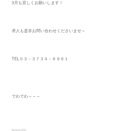
3月も宜しくお願いします！
求人も是非お問い合わせくださいませ～
TEL０３－３７３４－６９６１
でわでわ～～～
beauty
(
26
)