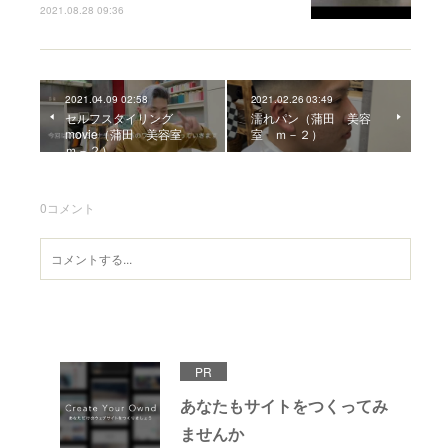
2021.08.28 09:36
2021.04.09 02:58
2021.02.26 03:49
セルフスタイリング
濡れパン（蒲田 美容
movie（蒲田 美容室
室 ｍ－２）
ｍ－２）
0
コメント
PR
あなたもサイトをつくってみ
ませんか